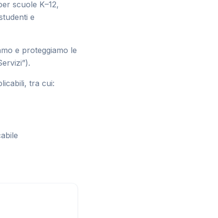
per scuole K–12,
studenti e
iamo e proteggiamo le
ervizi”).
cabili, tra cui:
abile